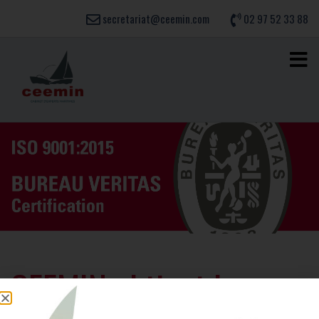
secretariat@ceemin.com
02 97 52 33 88
CEEMIN obtient la